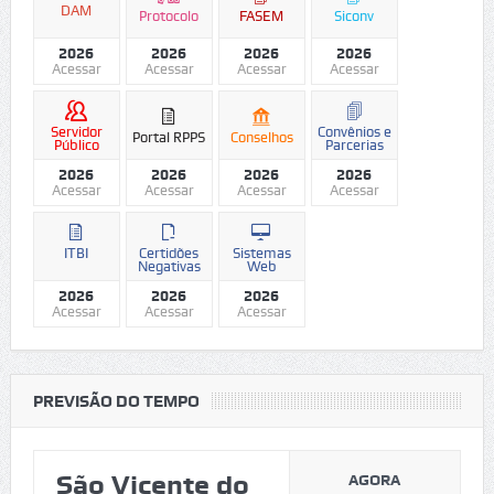
DAM
Protocolo
FASEM
Siconv
2026
2026
2026
2026
Acessar
Acessar
Acessar
Acessar
Servidor
Convênios e
Portal RPPS
Conselhos
Público
Parcerias
2026
2026
2026
2026
Acessar
Acessar
Acessar
Acessar
ITBI
Certidões
Sistemas
Negativas
Web
2026
2026
2026
Acessar
Acessar
Acessar
PREVISÃO DO TEMPO
São Vicente do
AGORA