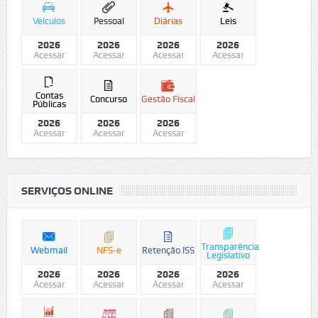
Veículos
Pessoal
Diárias
Leis
2026
2026
2026
2026
Acessar
Acessar
Acessar
Acessar
Contas
Concurso
Gestão Fiscal
Públicas
2026
2026
2026
Acessar
Acessar
Acessar
SERVIÇOS ONLINE
Transparência
Webmail
NFS-e
Retenção ISS
Legislativo
2026
2026
2026
2026
Acessar
Acessar
Acessar
Acessar