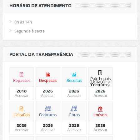
HORÁRIO DE ATENDIMENTO
8h as 14h
Segunda à sexta
PORTAL DA TRANSPARÊNCIA
Pub. Legais
Repasses
Despesas
Receitas
(Licitações e
Contratos)
2018
2026
2026
2026
Acessar
Acessar
Acessar
Acessar
LicitaCon
Contratos
Obras
Imóveis
2026
2026
2026
2026
Acessar
Acessar
Acessar
Acessar