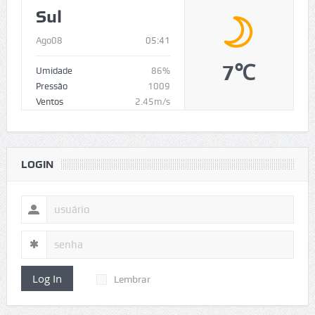
Sul
Ago08
05:41
7℃
Umidade
86%
Pressão
1009
Ventos
2.45m/s
LOGIN
Log In
Lembrar