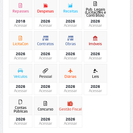
Pub. Legais
Repasses
Despesas
Receitas
(Licitações e
Contratos)
2018
2026
2026
2026
Acessar
Acessar
Acessar
Acessar
LicitaCon
Contratos
Obras
Imóveis
2026
2026
2026
2026
Acessar
Acessar
Acessar
Acessar
Veículos
Pessoal
Diárias
Leis
2026
2026
2026
2026
Acessar
Acessar
Acessar
Acessar
Contas
Concurso
Gestão Fiscal
Públicas
2026
2026
2026
Acessar
Acessar
Acessar