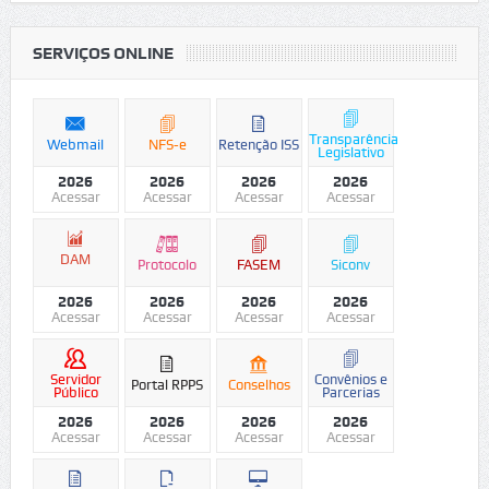
SERVIÇOS ONLINE
Transparência
Webmail
NFS-e
Retenção ISS
Legislativo
2026
2026
2026
2026
Acessar
Acessar
Acessar
Acessar
DAM
Protocolo
FASEM
Siconv
2026
2026
2026
2026
Acessar
Acessar
Acessar
Acessar
Servidor
Convênios e
Portal RPPS
Conselhos
Público
Parcerias
2026
2026
2026
2026
Acessar
Acessar
Acessar
Acessar