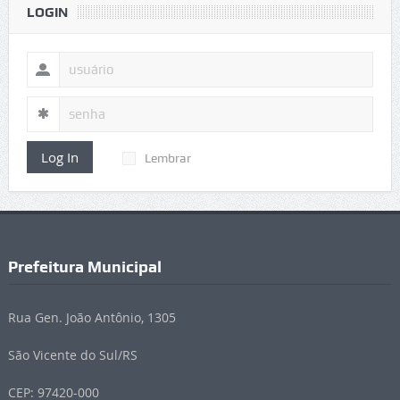
LOGIN
Log In
Lembrar
Prefeitura Municipal
Rua Gen. João Antônio, 1305
São Vicente do Sul/RS
CEP: 97420-000