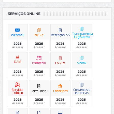
SERVIÇOS ONLINE
Transparência
Webmail
NFS-e
Retenção ISS
Legislativo
2026
2026
2026
2026
Acessar
Acessar
Acessar
Acessar
DAM
Protocolo
FASEM
Siconv
2026
2026
2026
2026
Acessar
Acessar
Acessar
Acessar
Servidor
Convênios e
Portal RPPS
Conselhos
Público
Parcerias
2026
2026
2026
2026
Acessar
Acessar
Acessar
Acessar