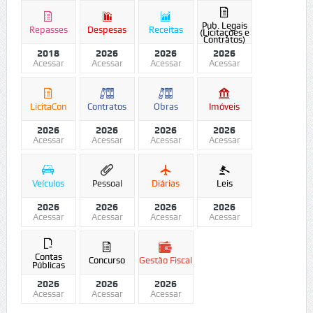
Pub. Legais
Repasses
Despesas
Receitas
(Licitações e
Contratos)
2018
2026
2026
2026
Acessar
Acessar
Acessar
Acessar
LicitaCon
Contratos
Obras
Imóveis
2026
2026
2026
2026
Acessar
Acessar
Acessar
Acessar
Veículos
Pessoal
Diárias
Leis
2026
2026
2026
2026
Acessar
Acessar
Acessar
Acessar
Contas
Concurso
Gestão Fiscal
Públicas
2026
2026
2026
Acessar
Acessar
Acessar