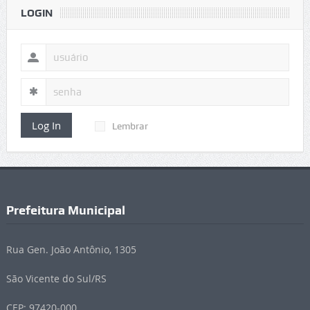
LOGIN
Log In
Lembrar
Prefeitura Municipal
Rua Gen. João Antônio, 1305
São Vicente do Sul/RS
CEP: 97420-000