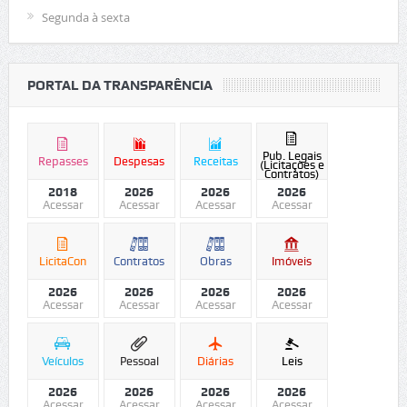
Segunda à sexta
PORTAL DA TRANSPARÊNCIA
Pub. Legais
Repasses
Despesas
Receitas
(Licitações e
Contratos)
2018
2026
2026
2026
Acessar
Acessar
Acessar
Acessar
LicitaCon
Contratos
Obras
Imóveis
2026
2026
2026
2026
Acessar
Acessar
Acessar
Acessar
Veículos
Pessoal
Diárias
Leis
2026
2026
2026
2026
Acessar
Acessar
Acessar
Acessar