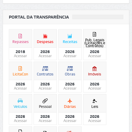
PORTAL DA TRANSPARÊNCIA
Pub. Legais
Repasses
Despesas
Receitas
(Licitações e
Contratos)
2018
2026
2026
2026
Acessar
Acessar
Acessar
Acessar
LicitaCon
Contratos
Obras
Imóveis
2026
2026
2026
2026
Acessar
Acessar
Acessar
Acessar
Veículos
Pessoal
Diárias
Leis
2026
2026
2026
2026
Acessar
Acessar
Acessar
Acessar