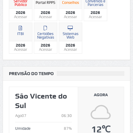
Servidor
Convênios e
Portal RPPS
Conselhos
Público
Parcerias
2026
2026
2026
2026
Acessar
Acessar
Acessar
Acessar
ITBI
Certidões
Sistemas
Negativas
Web
2026
2026
2026
Acessar
Acessar
Acessar
PREVISÃO DO TEMPO
São Vicente do
AGORA
Sul
Ago07
06:30
12℃
Umidade
87%