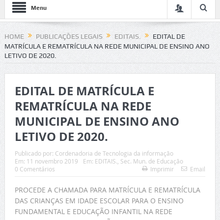
Menu
HOME
PUBLICAÇÕES LEGAIS
EDITAIS.
EDITAL DE
MATRÍCULA E REMATRÍCULA NA REDE MUNICIPAL DE ENSINO ANO
LETIVO DE 2020.
EDITAL DE MATRÍCULA E
REMATRÍCULA NA REDE
MUNICIPAL DE ENSINO ANO
LETIVO DE 2020.
Publicado por:
Cordenadoria de Tecnologia da informação
Em:
11 novembro 2019
Em:
EDITAIS.
,
Sec. Mun. de Educação
0 Comentários
Imprimir
Email
PROCEDE A CHAMADA PARA MATRÍCULA E REMATRÍCULA
DAS CRIANÇAS EM IDADE ESCOLAR PARA O ENSINO
FUNDAMENTAL E EDUCAÇÃO INFANTIL NA REDE