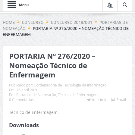
Menu
HOME
CONCURSO
CONCURSO 2018/001
PORTARIAS DE
NOMEAÇÃO
PORTARIA Nº 276/2020 – NOMEAÇÃO TÉCNICO DE
ENFERMAGEM
PORTARIA Nº 276/2020 –
Nomeação Técnico de
Enfermagem
Publicado por:
Cordenadoria de Tecnologia da informação
Em:
16 abril 2020
Em:
Portarias de Nomeação
,
Técnico de Enfermagem
0 Comentários
Imprimir
Email
Técnico de Enfermagem.
Downloads