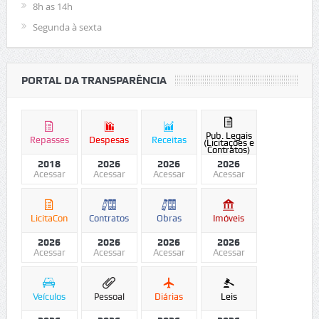
8h as 14h
Segunda à sexta
PORTAL DA TRANSPARÊNCIA
Pub. Legais
Repasses
Despesas
Receitas
(Licitações e
Contratos)
2018
2026
2026
2026
Acessar
Acessar
Acessar
Acessar
LicitaCon
Contratos
Obras
Imóveis
2026
2026
2026
2026
Acessar
Acessar
Acessar
Acessar
Veículos
Pessoal
Diárias
Leis