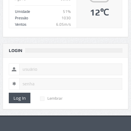
12℃
Umidade
51%
Pressão
1030
Ventos
6.05m/s
LOGIN
Log In
Lembrar