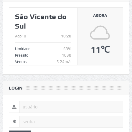
São Vicente do
AGORA
Sul
Ago10
10:20
11℃
Umidade
63%
Pressão
1030
Ventos
5.24m/s
LOGIN