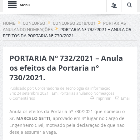
Menu
HOME
CONCURSO
CONCURSO 2018/001
PORTARIAS
ANULANDO NOMEAÇÕES
PORTARIA Nº 732/2021 – ANULA OS
EFEITOS DA PORTARIA Nº 730/2021.
PORTARIA Nº 732/2021 – Anula
os efeitos da Portaria nº
730/2021.
Publicado por:
Cordenadoria de Tecnologia da informação
Em:
24 setembro 2021
Em:
Portarias anulando Nomeações
0 Comentários
Imprimir
Email
Anula os efeitos da Portaria nº 730/2021 que nomeou o
Sr.
MARCELO SETTI
,
aprovado em 4º lugar no Cargo de
Engenheiro Civil,
motivado pela declaração de que não
deseja assumir a vaga.