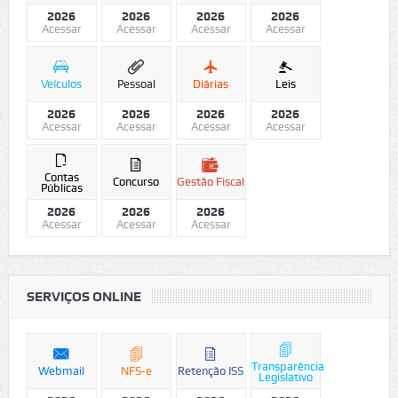
2026
2026
2026
2026
Acessar
Acessar
Acessar
Acessar
Veículos
Pessoal
Diárias
Leis
2026
2026
2026
2026
Acessar
Acessar
Acessar
Acessar
Contas
Concurso
Gestão Fiscal
Públicas
2026
2026
2026
Acessar
Acessar
Acessar
SERVIÇOS ONLINE
Transparência
Webmail
NFS-e
Retenção ISS
Legislativo