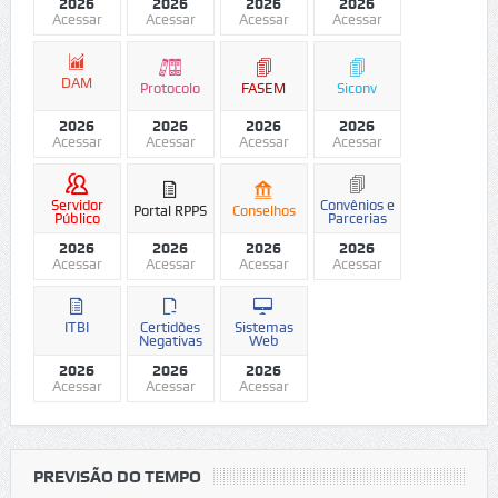
2026
2026
2026
2026
Acessar
Acessar
Acessar
Acessar
DAM
Protocolo
FASEM
Siconv
2026
2026
2026
2026
Acessar
Acessar
Acessar
Acessar
Servidor
Convênios e
Portal RPPS
Conselhos
Público
Parcerias
2026
2026
2026
2026
Acessar
Acessar
Acessar
Acessar
ITBI
Certidões
Sistemas
Negativas
Web
2026
2026
2026
Acessar
Acessar
Acessar
PREVISÃO DO TEMPO