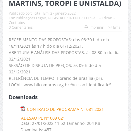
MARTINS, TOROPI E UNISTALDA)
Publicado por:
licita
Em:
27 janeiro 2022
Em:
Publicações Legais
,
REGISTRO POR OUTRO ORGÃO – Editais –
Contratos
0 Comentários
Imprimir
Email
RECEBIMENTO DAS PROPOSTAS: das 08:30 h do dia
18/11/2021 às 17 h do dia 01/12/2021.
ABERTURA E ANÁLISE DAS PROPOSTAS: às 08:30 h do dia
02/12/2021.
SESSÃO DE DISPUTA DE PREÇOS: às 09 h do dia
02/12/2021.
REFERÊNCIA DE TEMPO: Horário de Brasília (DF).
LOCAL: www.bllcompras.org.br “Acesso Identificado”
Downloads
CONTRATO DE PROGRAMA Nº 081 2021 -
ADESÃO PE Nº 009 021
Data:
27/01/2022 11:52
Tamanho:
204 KB
Downloads:
457