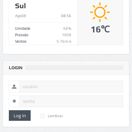
Sul
Ago08
08:56
16℃
Umidade
66%
Pressão
1009
Ventos
5.76m/s
LOGIN
Log In
Lembrar