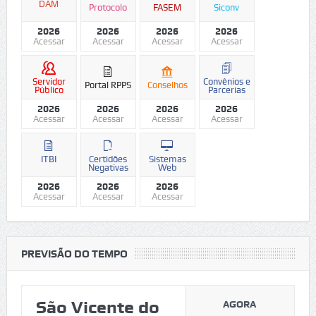
DAM
Protocolo
FASEM
Siconv
2026
2026
2026
2026
Acessar
Acessar
Acessar
Acessar
Servidor
Convênios e
Portal RPPS
Conselhos
Público
Parcerias
2026
2026
2026
2026
Acessar
Acessar
Acessar
Acessar
ITBI
Certidões
Sistemas
Negativas
Web
2026
2026
2026
Acessar
Acessar
Acessar
PREVISÃO DO TEMPO
São Vicente do
AGORA