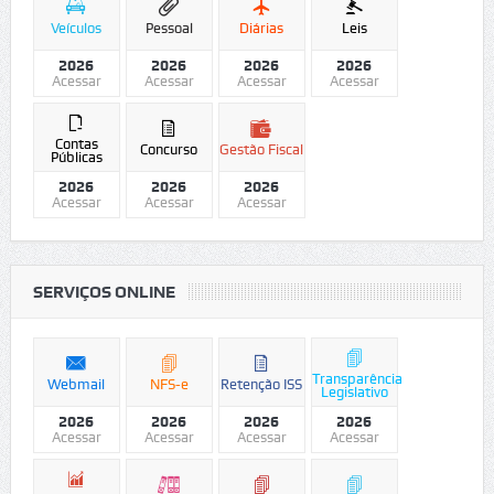
Veículos
Pessoal
Diárias
Leis
2026
2026
2026
2026
Acessar
Acessar
Acessar
Acessar
Contas
Concurso
Gestão Fiscal
Públicas
2026
2026
2026
Acessar
Acessar
Acessar
SERVIÇOS ONLINE
Transparência
Webmail
NFS-e
Retenção ISS
Legislativo
2026
2026
2026
2026
Acessar
Acessar
Acessar
Acessar