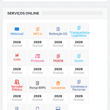
SERVIÇOS ONLINE
Transparência
Webmail
NFS-e
Retenção ISS
Legislativo
2026
2026
2026
2026
Acessar
Acessar
Acessar
Acessar
DAM
Protocolo
FASEM
Siconv
2026
2026
2026
2026
Acessar
Acessar
Acessar
Acessar
Servidor
Convênios e
Portal RPPS
Conselhos
Público
Parcerias
2026
2026
2026
2026
Acessar
Acessar
Acessar
Acessar