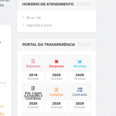
A LEI.
HORÁRIO DE ATENDIMENTO
RA
8h as 14h
Segunda à sexta
o
PORTAL DA TRANSPARÊNCIA
Repasses
Despesas
Receitas
2018
2026
2026
Acessar
Acessar
Acessar
mail
Pub. Legais
LicitaCon
Contratos
(Licitações e
Contratos)
2026
2026
2026
CO
Acessar
Acessar
Acessar
SÃO