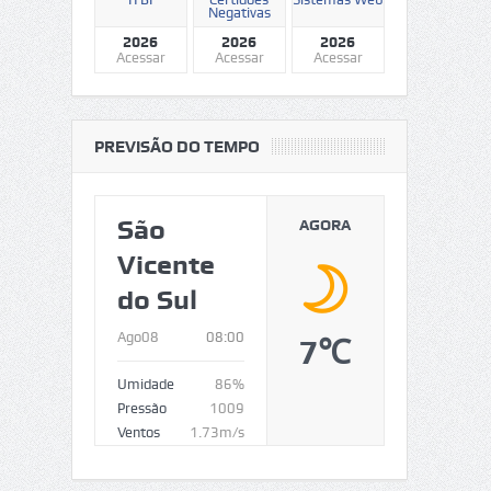
Negativas
2026
2026
2026
Acessar
Acessar
Acessar
PREVISÃO DO TEMPO
São
AGORA
Vicente
do Sul
Ago08
08:00
7℃
Umidade
86%
Pressão
1009
Ventos
1.73m/s