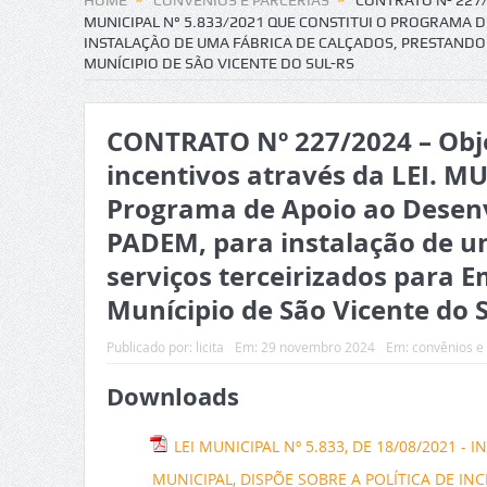
HOME
CONVÊNIOS E PARCERIAS
CONTRATO Nº 227/
MUNICIPAL N° 5.833/2021 QUE CONSTITUI O PROGRAMA
INSTALAÇÃO DE UMA FÁBRICA DE CALÇADOS, PRESTANDO
MUNÍCIPIO DE SÃO VICENTE DO SUL-RS
CONTRATO Nº 227/2024 – Obje
incentivos através da LEI. M
Programa de Apoio ao Desen
PADEM, para instalação de um
serviços terceirizados para E
Munícipio de São Vicente do 
Publicado por:
licita
Em:
29 novembro 2024
Em:
convênios e
Downloads
LEI MUNICIPAL Nº 5.833, DE 18/08/2021
MUNICIPAL, DISPÕE SOBRE A POLÍTICA DE 