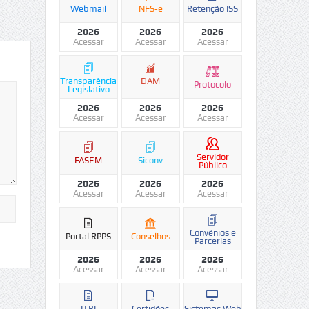
Webmail
NFS-e
Retenção ISS
2026
2026
2026
Acessar
Acessar
Acessar
Transparência
DAM
Protocolo
Legislativo
2026
2026
2026
Acessar
Acessar
Acessar
Servidor
FASEM
Siconv
Público
2026
2026
2026
Acessar
Acessar
Acessar
Convênios e
Portal RPPS
Conselhos
Parcerias
2026
2026
2026
Acessar
Acessar
Acessar
ITBI
Certidões
Sistemas Web