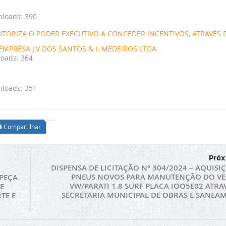
loads:
390
- AUTORIZA O PODER EXECUTIVO A CONCEDER INCENTIVOS, ATRAVÉS 
MPRESA J.V DOS SANTOS & I. MEDEIROS LTDA
oads:
364
loads:
351
Compartilhar
Próx
DISPENSA DE LICITAÇÃO Nº 304/2024 – AQUISI
PNEUS NOVOS PARA MANUTENÇÃO DO VE
PEÇA
VW/PARATI 1.8 SURF PLACA IOO5E02 ATRA
E
SECRETARIA MUNICIPAL DE OBRAS E SANEA
TE E