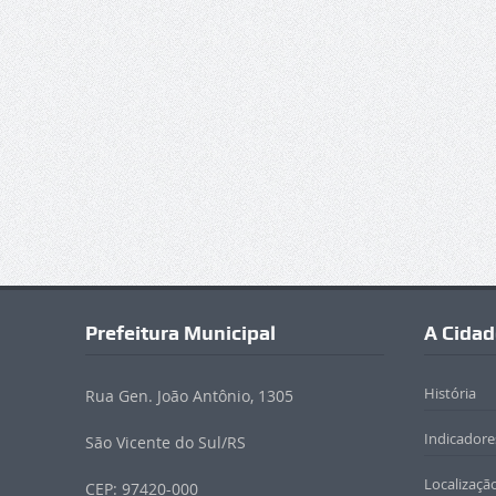
Prefeitura Municipal
A Cidad
História
Rua Gen. João Antônio, 1305
Indicadores
São Vicente do Sul/RS
Localizaçã
CEP: 97420-000