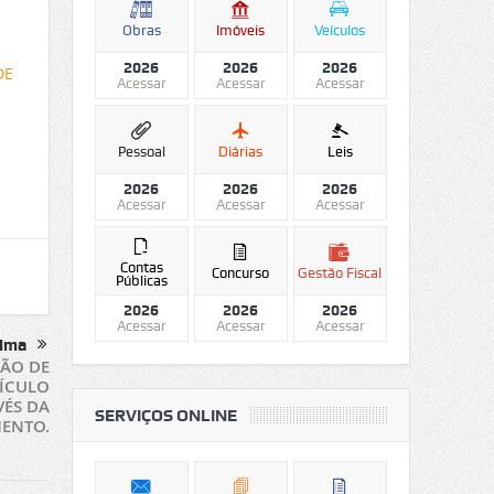
Obras
Imóveis
Veículos
2026
2026
2026
DE
Acessar
Acessar
Acessar
Pessoal
Diárias
Leis
2026
2026
2026
Acessar
Acessar
Acessar
Contas
Concurso
Gestão Fiscal
Públicas
2026
2026
2026
Acessar
Acessar
Acessar
ima
ÇÃO DE
ÍCULO
VÉS DA
SERVIÇOS ONLINE
MENTO.