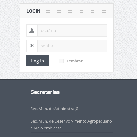
LOGIN
Log In
Lembrar
Secretarias
Sec. Mun. de Administração
Sec. Mun. de Desenvolvimento Agropecuário
e Meio Ambiente