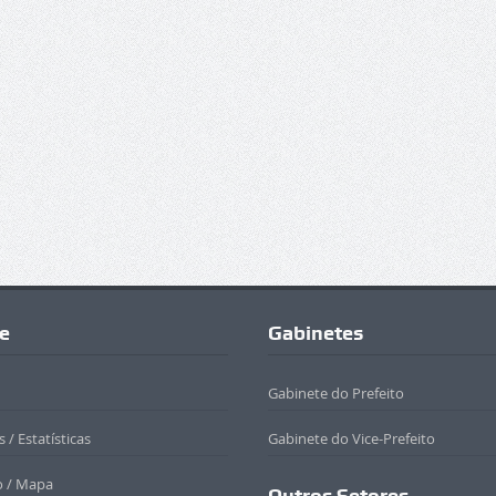
e
Gabinetes
Gabinete do Prefeito
 / Estatísticas
Gabinete do Vice-Prefeito
o / Mapa
Outros Setores