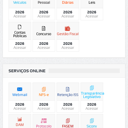
Veículos
Pessoal
Diárias
Leis
2026
2026
2026
2026
Acessar
Acessar
Acessar
Acessar
Contas
Concurso
Gestão Fiscal
Públicas
2026
2026
2026
Acessar
Acessar
Acessar
SERVIÇOS ONLINE
Transparência
Webmail
NFS-e
Retenção ISS
Legislativo
2026
2026
2026
2026
Acessar
Acessar
Acessar
Acessar
DAM
Protocolo
FASEM
Siconv