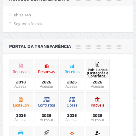
8h as 14h
Segunda à sexta
PORTAL DA TRANSPARÊNCIA
Pub. Legais
Repasses
Despesas
Receitas
(Licitações e
Contratos)
2018
2026
2026
2026
Acessar
Acessar
Acessar
Acessar
LicitaCon
Contratos
Obras
Imóveis
2026
2026
2026
2026
Acessar
Acessar
Acessar
Acessar