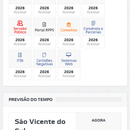
2026
2026
2026
2026
Acessar
Acessar
Acessar
Acessar
Servidor
Convênios e
Portal RPPS
Conselhos
Público
Parcerias
2026
2026
2026
2026
Acessar
Acessar
Acessar
Acessar
ITBI
Certidões
Sistemas
Negativas
Web
2026
2026
2026
Acessar
Acessar
Acessar
PREVISÃO DO TEMPO
São Vicente do
AGORA