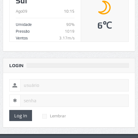
Sul
Ago09
10:15
6℃
Umidade
90%
Pressão
1019
Ventos
3.17m/s
LOGIN
Log In
Lembrar