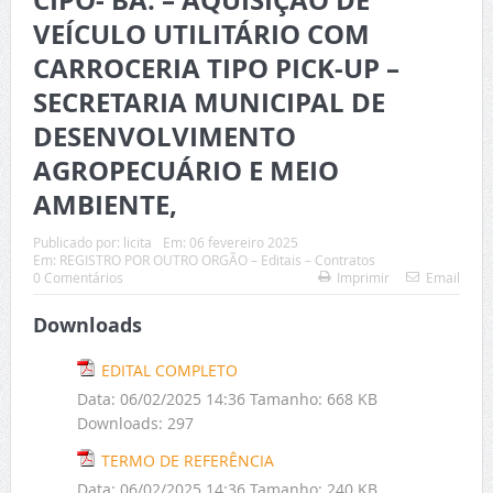
CIPÓ- BA. – AQUISIÇÃO DE
VEÍCULO UTILITÁRIO COM
CARROCERIA TIPO PICK-UP –
SECRETARIA MUNICIPAL DE
DESENVOLVIMENTO
AGROPECUÁRIO E MEIO
AMBIENTE,
Publicado por:
licita
Em:
06 fevereiro 2025
Em:
REGISTRO POR OUTRO ORGÃO – Editais – Contratos
0 Comentários
Imprimir
Email
Downloads
EDITAL COMPLETO
Data:
06/02/2025 14:36
Tamanho:
668 KB
Downloads:
297
TERMO DE REFERÊNCIA
Data:
06/02/2025 14:36
Tamanho:
240 KB