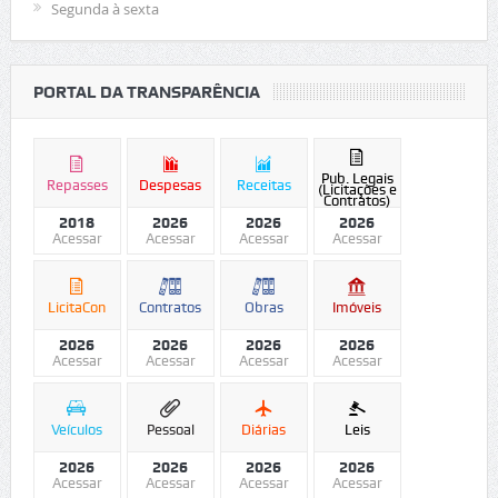
Segunda à sexta
PORTAL DA TRANSPARÊNCIA
Pub. Legais
Repasses
Despesas
Receitas
(Licitações e
Contratos)
2018
2026
2026
2026
Acessar
Acessar
Acessar
Acessar
LicitaCon
Contratos
Obras
Imóveis
2026
2026
2026
2026
Acessar
Acessar
Acessar
Acessar
Veículos
Pessoal
Diárias
Leis
2026
2026
2026
2026
Acessar
Acessar
Acessar
Acessar