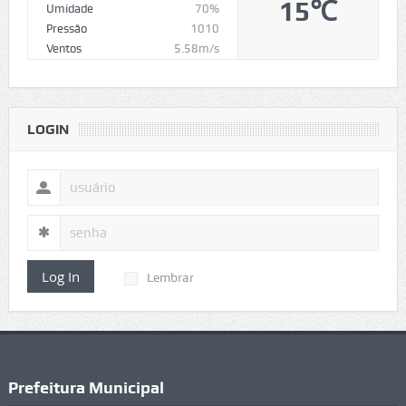
15℃
Umidade
70%
Pressão
1010
Ventos
5.58m/s
LOGIN
Log In
Lembrar
Prefeitura Municipal