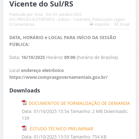
Vicente do Sul/RS
Publicado por:
licita
Em:
01 outubro 2025
Em:
PREGÃO ELETRÔNICO – Editais – Contratos
,
Publicações Legais
0 Comentários
Imprimir
Email
DATA, HORÁRIO e LOCAL PARA INÍCIO DA SESSÃO
PÚBLICA:
Data:
16/10/2025
Horário
: 09:00
(horário de Brasília).
Local
endereço eletrônico
https://www.comprasgovernamentais.gov.br/
Downloads
DOCUMENTOS DE FORMALIZAÇÃO DE DEMANDA
Data:
01/10/2025 15:54
Tamanho:
2 MB
Downloads:
139
.ESTUDO TÉCNICO PRELIMINAR
Data:
01/10/2025 15:53
Tamanho:
754 KB