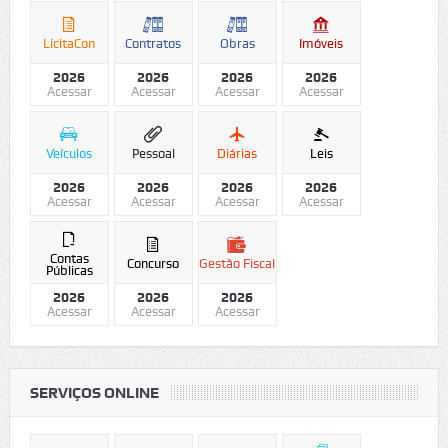
LicitaCon
Contratos
Obras
Imóveis
2026
2026
2026
2026
Acessar
Acessar
Acessar
Acessar
Veículos
Pessoal
Diárias
Leis
2026
2026
2026
2026
Acessar
Acessar
Acessar
Acessar
Contas
Concurso
Gestão Fiscal
Públicas
2026
2026
2026
Acessar
Acessar
Acessar
SERVIÇOS ONLINE