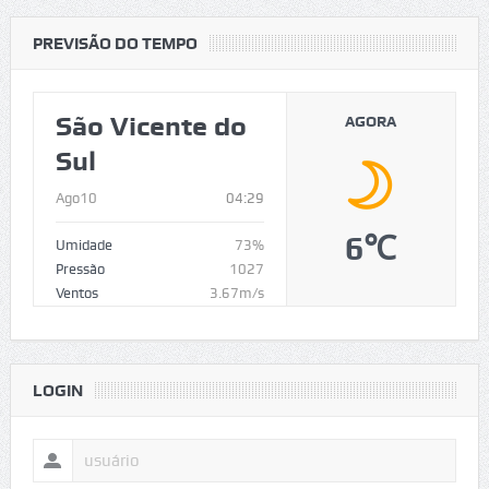
PREVISÃO DO TEMPO
São Vicente do
AGORA
Sul
Ago10
04:29
6℃
Umidade
73%
Pressão
1027
Ventos
3.67m/s
LOGIN