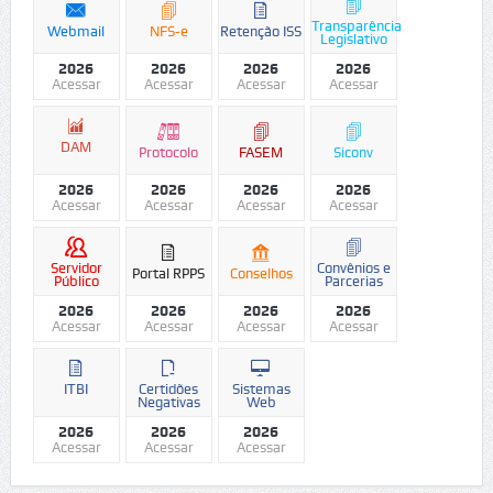
Transparência
Webmail
NFS-e
Retenção ISS
Legislativo
2026
2026
2026
2026
Acessar
Acessar
Acessar
Acessar
DAM
Protocolo
FASEM
Siconv
2026
2026
2026
2026
Acessar
Acessar
Acessar
Acessar
Servidor
Convênios e
Portal RPPS
Conselhos
Público
Parcerias
2026
2026
2026
2026
Acessar
Acessar
Acessar
Acessar
ITBI
Certidões
Sistemas
Negativas
Web
2026
2026
2026
Acessar
Acessar
Acessar