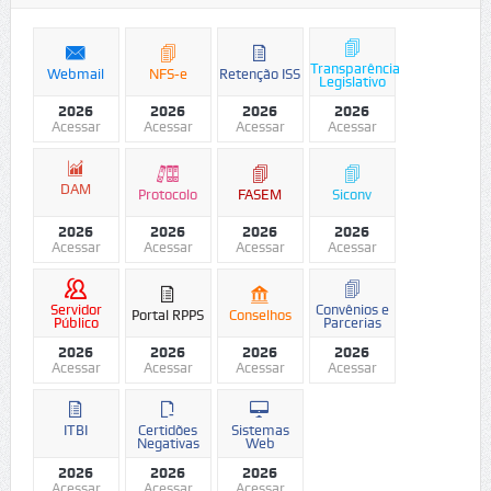
Transparência
Webmail
NFS-e
Retenção ISS
Legislativo
2026
2026
2026
2026
Acessar
Acessar
Acessar
Acessar
DAM
Protocolo
FASEM
Siconv
2026
2026
2026
2026
Acessar
Acessar
Acessar
Acessar
Servidor
Convênios e
Portal RPPS
Conselhos
Público
Parcerias
2026
2026
2026
2026
Acessar
Acessar
Acessar
Acessar
ITBI
Certidões
Sistemas
Negativas
Web
2026
2026
2026
Acessar
Acessar
Acessar