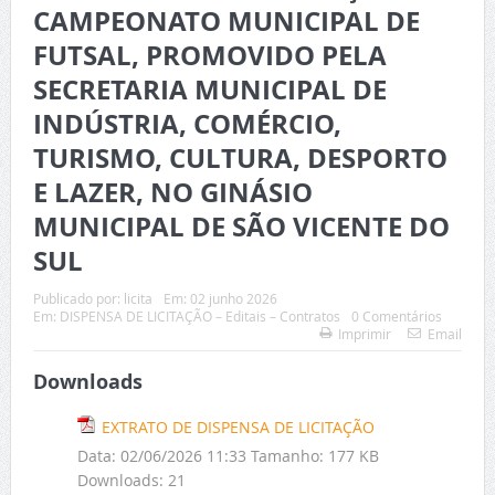
CAMPEONATO MUNICIPAL DE
FUTSAL, PROMOVIDO PELA
SECRETARIA MUNICIPAL DE
INDÚSTRIA, COMÉRCIO,
TURISMO, CULTURA, DESPORTO
E LAZER, NO GINÁSIO
MUNICIPAL DE SÃO VICENTE DO
SUL
Publicado por:
licita
Em:
02 junho 2026
Em:
DISPENSA DE LICITAÇÃO – Editais – Contratos
0 Comentários
Imprimir
Email
Downloads
EXTRATO DE DISPENSA DE LICITAÇÃO
Data:
02/06/2026 11:33
Tamanho:
177 KB
Downloads:
21