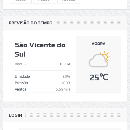
PREVISÃO DO TEMPO
São Vicente do
AGORA
Sul
Ago06
06:34
25℃
Umidade
69%
Pressão
1003
Ventos
5.59m/s
LOGIN