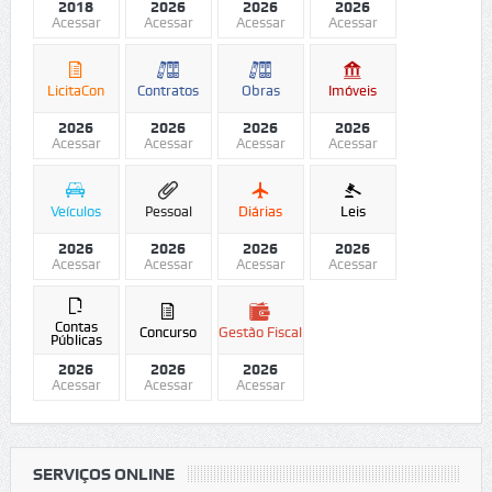
2018
2026
2026
2026
Acessar
Acessar
Acessar
Acessar
LicitaCon
Contratos
Obras
Imóveis
2026
2026
2026
2026
Acessar
Acessar
Acessar
Acessar
Veículos
Pessoal
Diárias
Leis
2026
2026
2026
2026
Acessar
Acessar
Acessar
Acessar
Contas
Concurso
Gestão Fiscal
Públicas
2026
2026
2026
Acessar
Acessar
Acessar
SERVIÇOS ONLINE