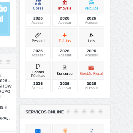
Obras
Imóveis
Veículos
2026
2026
2026
Acessar
Acessar
Acessar
Pessoal
Diárias
Leis
2026
2026
2026
Acessar
Acessar
Acessar
Contas
Concurso
Gestão Fiscal
E
Públicas
026 –
2026
2026
2026
 SHOW
Acessar
Acessar
Acessar
RUPO
I
S E
SERVIÇOS ONLINE
APAE.