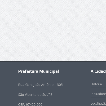
Prefeitura Municipal
A Cidad
História
Rua Gen. João Antônio, 1305
Indicadores
São Vicente do Sul/RS
Localizaçã
CEP: 97420-000