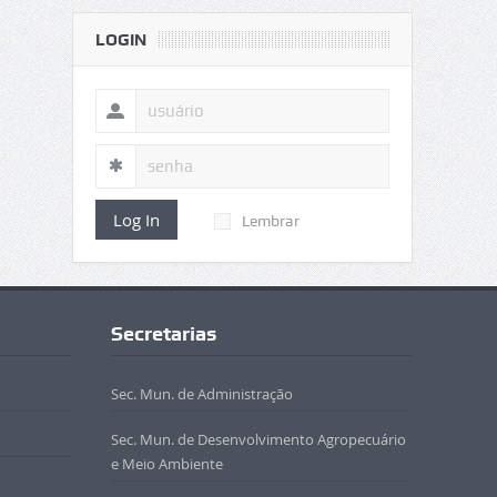
LOGIN
Log In
Lembrar
Secretarias
Sec. Mun. de Administração
Sec. Mun. de Desenvolvimento Agropecuário
e Meio Ambiente