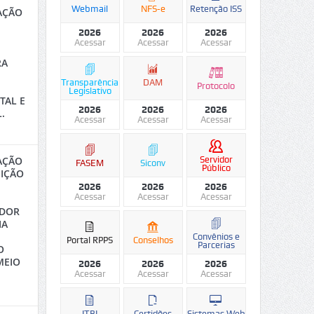
Webmail
NFS-e
Retenção ISS
TAÇÃO
2026
2026
2026
Acessar
Acessar
Acessar
RA
Transparência
DAM
Protocolo
Legislativo
TAL E
2026
2026
2026
.
Acessar
Acessar
Acessar
Servidor
TAÇÃO
FASEM
Siconv
Público
SIÇÃO
M
2026
2026
2026
Acessar
Acessar
Acessar
ADOR
IA
Convênios e
Portal RPPS
Conselhos
Parcerias
O
MEIO
2026
2026
2026
Acessar
Acessar
Acessar
ITBI
Certidões
Sistemas Web