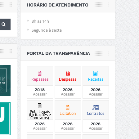
HORÁRIO DE ATENDIMENTO
8h as 14h
Segunda à sexta
PORTAL DA TRANSPARÊNCIA
Repasses
Despesas
Receitas
2018
2026
2026
Acessar
Acessar
Acessar
Pub. Legais
LicitaCon
Contratos
(Licitações e
Contratos)
2026
2026
2026
Acessar
Acessar
Acessar