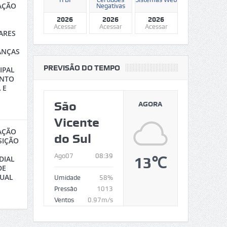
TAÇÃO
Negativas
2026
2026
2026
Acessar
Acessar
Acessar
ARES
ANÇAS
PREVISÃO DO TEMPO
IPAL
ENTO
 E
São
AGORA
Vicente
TAÇÃO
do Sul
SIÇÃO
Ago07
08:39
13℃
DIAL
DE
DUAL
Umidade
58%
Pressão
1013
Ventos
0.97m/s