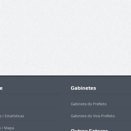
e
Gabinetes
Gabinete do Prefeito
 / Estatísticas
Gabinete do Vice-Prefeito
o / Mapa
Outros Setores