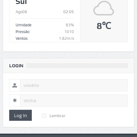
Sul
Ago08
02:05
8℃
Umidade
83%
Pressão
1010
Ventos
1.82m/s
LOGIN
Log In
Lembrar