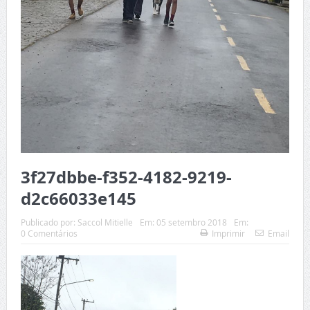
3f27dbbe-f352-4182-9219-
d2c66033e145
Publicado por:
Saccol Mitielle
Em:
05 setembro 2018
Em:
0 Comentários
Imprimir
Email