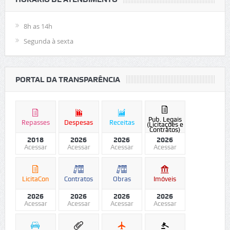
8h as 14h
Segunda à sexta
PORTAL DA TRANSPARÊNCIA
Pub. Legais
Repasses
Despesas
Receitas
(Licitações e
Contratos)
2018
2026
2026
2026
Acessar
Acessar
Acessar
Acessar
LicitaCon
Contratos
Obras
Imóveis
2026
2026
2026
2026
Acessar
Acessar
Acessar
Acessar