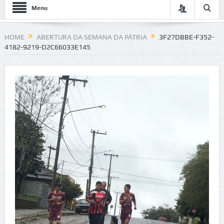
Menu
HOME
ABERTURA DA SEMANA DA PÁTRIA
3F27DBBE-F352-
4182-9219-D2C66033E145