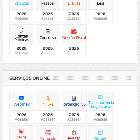
Veículos
Pessoal
Diárias
Leis
2026
2026
2026
2026
Acessar
Acessar
Acessar
Acessar
Contas
Concurso
Gestão Fiscal
Públicas
2026
2026
2026
Acessar
Acessar
Acessar
SERVIÇOS ONLINE
Transparência
Webmail
NFS-e
Retenção ISS
Legislativo
2026
2026
2026
2026
Acessar
Acessar
Acessar
Acessar
DAM
Protocolo
FASEM
Siconv