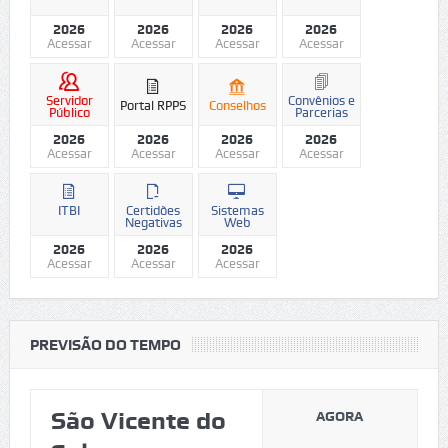
2026
2026
2026
2026
Acessar
Acessar
Acessar
Acessar
Servidor
Convênios e
Portal RPPS
Conselhos
Público
Parcerias
2026
2026
2026
2026
Acessar
Acessar
Acessar
Acessar
ITBI
Certidões
Sistemas
Negativas
Web
2026
2026
2026
Acessar
Acessar
Acessar
PREVISÃO DO TEMPO
São Vicente do
AGORA