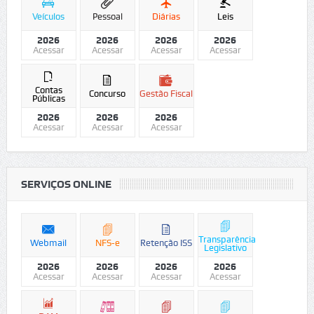
Veículos
Pessoal
Diárias
Leis
2026
2026
2026
2026
Acessar
Acessar
Acessar
Acessar
Contas
Concurso
Gestão Fiscal
Públicas
2026
2026
2026
Acessar
Acessar
Acessar
SERVIÇOS ONLINE
Transparência
Webmail
NFS-e
Retenção ISS
Legislativo
2026
2026
2026
2026
Acessar
Acessar
Acessar
Acessar