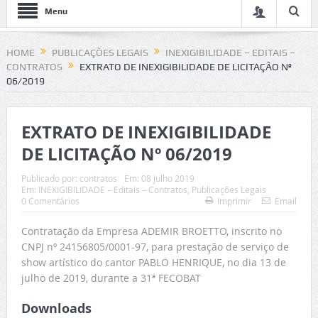
Menu
HOME
PUBLICAÇÕES LEGAIS
INEXIGIBILIDADE – EDITAIS –
CONTRATOS
EXTRATO DE INEXIGIBILIDADE DE LICITAÇÃO Nº
06/2019
EXTRATO DE INEXIGIBILIDADE
DE LICITAÇÃO Nº 06/2019
Publicado por:
contratos
Em:
08 julho 2019
Em:
INEXIGIBILIDADE – Editais – Contratos
,
Publicações Legais
0 Comentários
Imprimir
Email
Contratação da Empresa ADEMIR BROETTO, inscrito no
CNPJ nº 24156805/0001-97, para prestação de serviço de
show artístico do cantor PABLO HENRIQUE, no dia 13 de
julho de 2019, durante a 31ª FECOBAT
Downloads