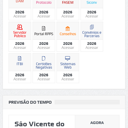
DAM
Protocolo
FASEM
Siconv
2026
2026
2026
2026
Acessar
Acessar
Acessar
Acessar
Servidor
Convênios e
Portal RPPS
Conselhos
Público
Parcerias
2026
2026
2026
2026
Acessar
Acessar
Acessar
Acessar
ITBI
Certidões
Sistemas
Negativas
Web
2026
2026
2026
Acessar
Acessar
Acessar
PREVISÃO DO TEMPO
São Vicente do
AGORA