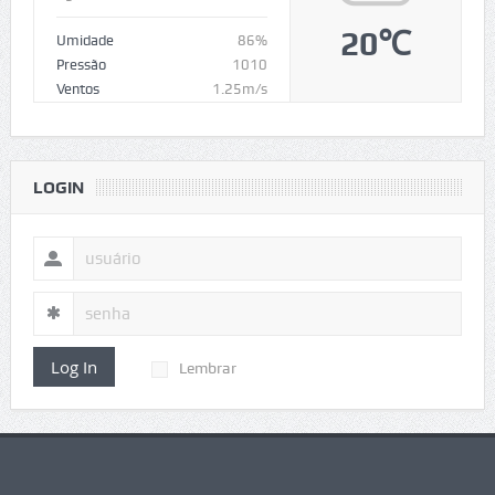
20℃
Umidade
86%
Pressão
1010
Ventos
1.25m/s
LOGIN
Log In
Lembrar