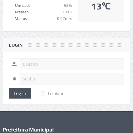
13℃
Umidade
58%
Pressão
1013
Ventos
0.97m/s
LOGIN
Log In
Lembrar
Prefeitura Municipal