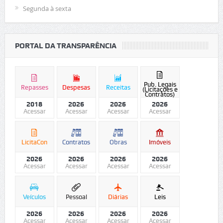
Segunda à sexta
PORTAL DA TRANSPARÊNCIA
Pub. Legais
Repasses
Despesas
Receitas
(Licitações e
Contratos)
2018
2026
2026
2026
Acessar
Acessar
Acessar
Acessar
LicitaCon
Contratos
Obras
Imóveis
2026
2026
2026
2026
Acessar
Acessar
Acessar
Acessar
Veículos
Pessoal
Diárias
Leis
2026
2026
2026
2026
Acessar
Acessar
Acessar
Acessar