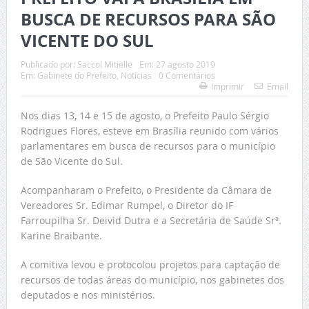
BUSCA DE RECURSOS PARA SÃO
VICENTE DO SUL
Publicado por:
Saccol Mitielle
Em:
27 agosto 2019
Em:
Gabinete do Prefeito
,
Notícias
0 Comentários
Imprimir
Email
Nos dias 13, 14 e 15 de agosto, o Prefeito Paulo Sérgio
Rodrigues Flores, esteve em Brasília reunido com vários
parlamentares em busca de recursos para o município
de São Vicente do Sul.
Acompanharam o Prefeito, o Presidente da Câmara de
Vereadores Sr. Edimar Rumpel, o Diretor do IF
Farroupilha Sr. Deivid Dutra e a Secretária de Saúde Srª.
Karine Braibante.
A comitiva levou e protocolou projetos para captação de
recursos de todas áreas do município, nos gabinetes dos
deputados e nos ministérios.