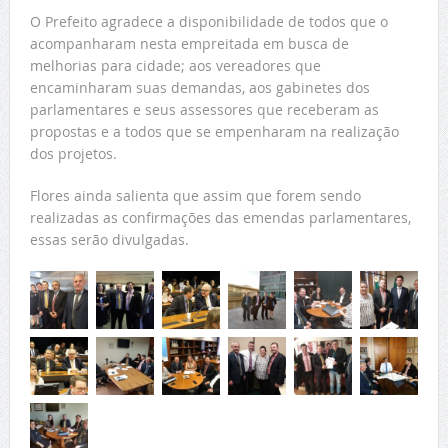
O Prefeito agradece a disponibilidade de todos que o
acompanharam nesta empreitada em busca de
melhorias para cidade; aos vereadores que
encaminharam suas demandas, aos gabinetes dos
parlamentares e seus assessores que receberam as
propostas e a todos que se empenharam na realização
dos projetos.
Flores ainda salienta que assim que forem sendo
realizadas as confirmações das emendas parlamentares,
essas serão divulgadas.