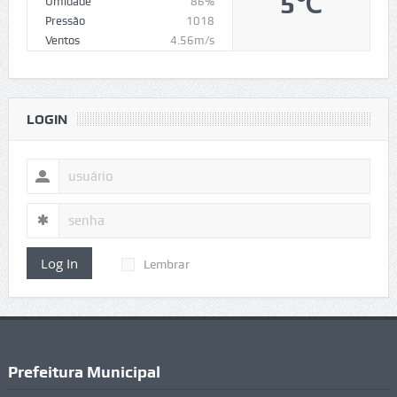
5℃
Umidade
86%
Pressão
1018
Ventos
4.56m/s
LOGIN
Log In
Lembrar
Prefeitura Municipal