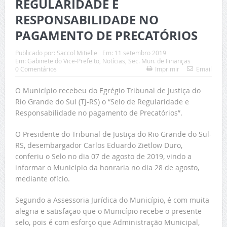
REGULARIDADE E
RESPONSABILIDADE NO
PAGAMENTO DE PRECATÓRIOS
Publicado por:
Saccol Mitielle
Em:
11 setembro 2019
Em:
Gabinete do Vice-Prefeito
,
Notícias
,
Sec. Mun. de Finanças
0 Comentários
Imprimir
Email
O Município recebeu do Egrégio Tribunal de Justiça do
Rio Grande do Sul (TJ-RS) o “Selo de Regularidade e
Responsabilidade no pagamento de Precatórios”.
O Presidente do Tribunal de Justiça do Rio Grande do Sul-
RS, desembargador Carlos Eduardo Zietlow Duro,
conferiu o Selo no dia 07 de agosto de 2019, vindo a
informar o Município da honraria no dia 28 de agosto,
mediante ofício.
Segundo a Assessoria Jurídica do Município, é com muita
alegria e satisfação que o Município recebe o presente
selo, pois é com esforço que Administração Municipal,