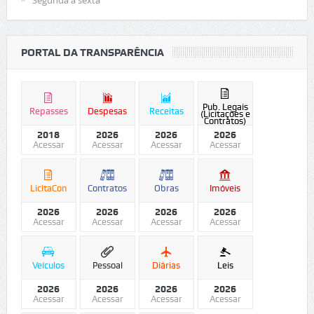
PORTAL DA TRANSPARÊNCIA
Pub. Legais
Repasses
Despesas
Receitas
(Licitações e
Contratos)
2018
2026
2026
2026
Acessar
Acessar
Acessar
Acessar
LicitaCon
Contratos
Obras
Imóveis
2026
2026
2026
2026
Acessar
Acessar
Acessar
Acessar
Veículos
Pessoal
Diárias
Leis
2026
2026
2026
2026
Acessar
Acessar
Acessar
Acessar