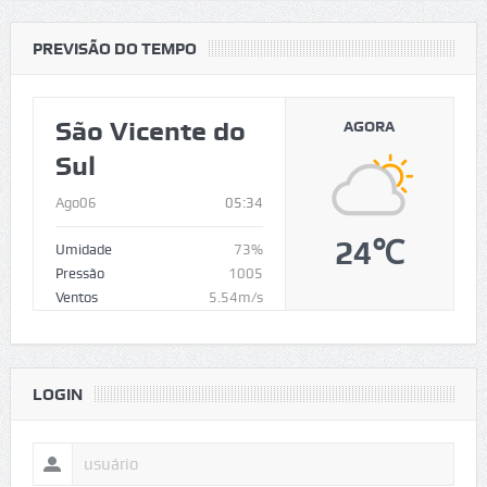
PREVISÃO DO TEMPO
São Vicente do
AGORA
Sul
Ago06
05:34
24℃
Umidade
73%
Pressão
1005
Ventos
5.54m/s
LOGIN