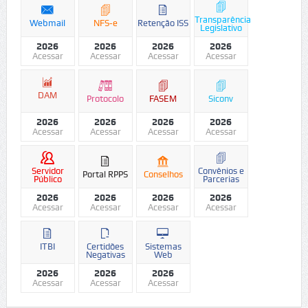
Transparência
Webmail
NFS-e
Retenção ISS
Legislativo
2026
2026
2026
2026
Acessar
Acessar
Acessar
Acessar
DAM
Protocolo
FASEM
Siconv
2026
2026
2026
2026
Acessar
Acessar
Acessar
Acessar
Servidor
Convênios e
Portal RPPS
Conselhos
Público
Parcerias
2026
2026
2026
2026
Acessar
Acessar
Acessar
Acessar
ITBI
Certidões
Sistemas
Negativas
Web
2026
2026
2026
Acessar
Acessar
Acessar