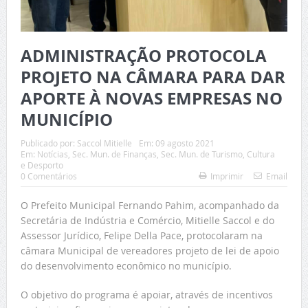
ADMINISTRAÇÃO PROTOCOLA
PROJETO NA CÂMARA PARA DAR
APORTE À NOVAS EMPRESAS NO
MUNICÍPIO
Publicado por:
Saccol Mitielle
Em:
09 agosto 2021
Em:
Notícias
,
Sec. Mun. de Finanças
,
Sec. Mun. de Turismo, Cultura
e Desporto
0 Comentários
Imprimir
Email
O Prefeito Municipal Fernando Pahim, acompanhado da
Secretária de Indústria e Comércio, Mitielle Saccol e do
Assessor Jurídico, Felipe Della Pace, protocolaram na
câmara Municipal de vereadores projeto de lei de apoio
do desenvolvimento econômico no município.
O objetivo do programa é apoiar, através de incentivos