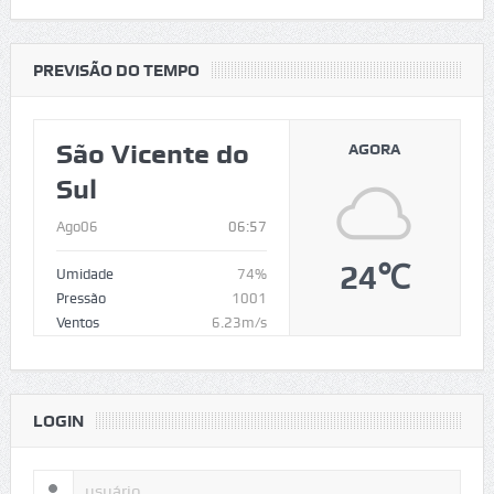
PREVISÃO DO TEMPO
São Vicente do
AGORA
Sul
Ago06
06:57
24℃
Umidade
74%
Pressão
1001
Ventos
6.23m/s
LOGIN