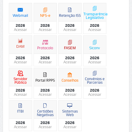
Transparência
Webmail
NFS-e
Retenção ISS
Legislativo
2026
2026
2026
2026
Acessar
Acessar
Acessar
Acessar
DAM
Protocolo
FASEM
Siconv
2026
2026
2026
2026
Acessar
Acessar
Acessar
Acessar
Servidor
Convênios e
Portal RPPS
Conselhos
Público
Parcerias
2026
2026
2026
2026
Acessar
Acessar
Acessar
Acessar
ITBI
Certidões
Sistemas
Negativas
Web
2026
2026
2026
Acessar
Acessar
Acessar