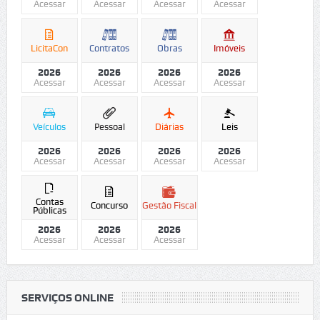
Acessar
Acessar
Acessar
Acessar
LicitaCon
Contratos
Obras
Imóveis
2026
2026
2026
2026
Acessar
Acessar
Acessar
Acessar
Veículos
Pessoal
Diárias
Leis
2026
2026
2026
2026
Acessar
Acessar
Acessar
Acessar
Contas
Concurso
Gestão Fiscal
Públicas
2026
2026
2026
Acessar
Acessar
Acessar
SERVIÇOS ONLINE